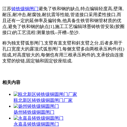
江苏
铸铁镶铜闸门
避免了铁和钢的缺点,特点编辑轻度高,壁薄,
耐压,耐冲击,耐腐蚀,耐抗震等性能,管道接口采用柔性接口,而
且还有一定的延伸率及偏转角,他具备生铁管和钢管材质的优
点,避免了铁和钢的缺点[1],施工工艺编辑球墨铸铁管安装(胶圈
接口)的工艺流程:测量放线--开槽--垫沙.
称为独支臂弧形闸门,支臂有直支臂和斜支臂之分,后者多用于
孔口宽度大的露顶式弧形闸门,每侧支臂多由两根承压构件(柱)
组成,对高度较大的,每侧也有用三根承压构件的,支承铰由连接
支臂的铰链,固定轴和固定铰座组成.
相关内容
瓯北新区铸铁镶铜圆闸门厂家
扬州铸铁镶铜圆闸门
永嘉县铸铁镶铜圆闸门