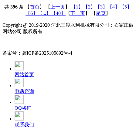
共
396
条 【
首页
】 【
上一页
】
【1】
【2】
【3】
【4】
【5】
【6】
【...】
【40】
【
下一页
】 【
尾页
】
Copyright @ 2019-2020 河北三渡水利机械有限公司：石家庄做
网站公司 版权所有
备案号：冀ICP备2025105892号-4
网站首页
电话咨询
QQ咨询
联系我们