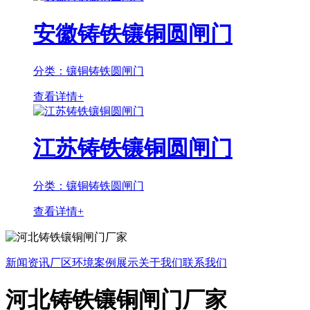
安徽铸铁镶铜圆闸门
分类：镶铜铸铁圆闸门
查看详情+
江苏铸铁镶铜圆闸门
分类：镶铜铸铁圆闸门
查看详情+
新闻资讯
厂区环境
案例展示
关于我们
联系我们
河北铸铁镶铜闸门厂家