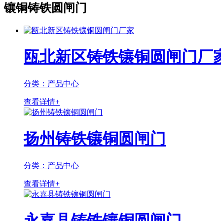
镶铜铸铁圆闸门
瓯北新区铸铁镶铜圆闸门厂
分类：产品中心
查看详情+
扬州铸铁镶铜圆闸门
分类：产品中心
查看详情+
永嘉县铸铁镶铜圆闸门