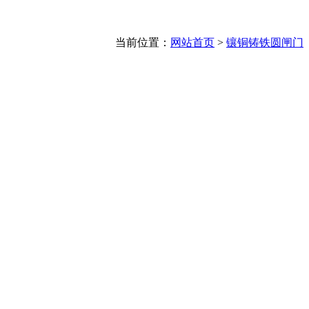
当前位置：
网站首页
>
镶铜铸铁圆闸门