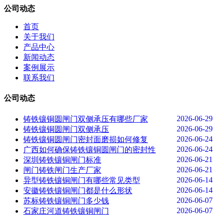
公司动态
首页
关于我们
产品中心
新闻动态
案例展示
联系我们
公司动态
2026-06-29
铸铁镶铜圆闸门双侧承压有哪些厂家
2026-06-29
铸铁镶铜圆闸门双侧承压
2026-06-24
铸铁镶铜圆闸门密封面磨损如何修复
2026-06-24
广西如何确保铸铁镶铜圆闸门的密封性
2026-06-21
深圳铸铁镶铜闸门标准
2026-06-21
闸门铸铁闸门生产厂家
2026-06-14
异型铸铁镶铜闸门有哪些常见类型
2026-06-14
安徽铸铁镶铜闸门都是什么形状
2026-06-07
苏标铸铁镶铜闸门多少钱
2026-06-07
石家庄河道铸铁镶铜闸门