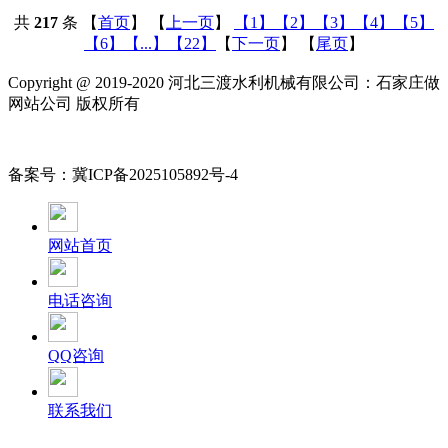
共
217
条 【
首页
】 【
上一页
】
【1】
【2】
【3】
【4】
【5】
【6】
【...】
【22】
【
下一页
】 【
尾页
】
Copyright @ 2019-2020 河北三渡水利机械有限公司：石家庄做
网站公司 版权所有
备案号：冀ICP备2025105892号-4
网站首页
电话咨询
QQ咨询
联系我们