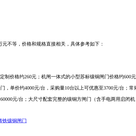
万元不等，价格和规格直接相关‌，具体参考如下：
制价格约‌260元‌；机闸一体式的小型苏标镶铜闸门价格约‌600元‌
约‌4000元/台‌，采购量10台以上可优惠至‌3700元/台‌；常规
‌60000元/台‌；大尺寸配套完整的镶铜方闸门（含手电两用启闭机）建
铸铁镶铜闸门