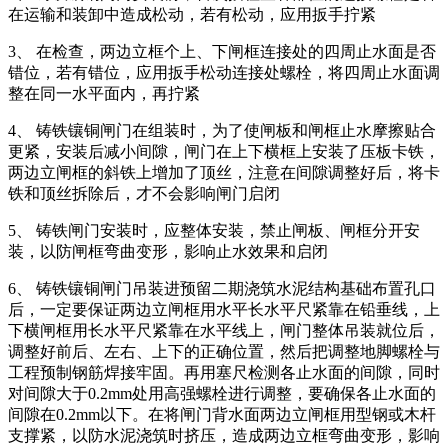
在运输和装卸中造成松动，若有松动，应用扳手拧紧
3、 在检查，两边立框个上、下闸框连接处的四周止水面是否
错位，若有错位，应用扳手松动连接处螺栓，将四周止水面调
整在同一水平面内，再拧紧
4、 铸铁镶铜闸门在组装时，为了使闸板和闸框止水摩擦贴合
更紧，安装后减小间隙，闸门在上下横框上安装了压板卡铁，
两边立闸框的斜铁上增加了顶丝，注意在间隙调整好后，将卡
铁和顶丝拆除后，才不会影响闸门启闭
5、 铸铁闸门安装时，应整体安装，禁止闸板、闸框分开安
装，以防闸框弯曲变形，影响止水效果和启闭
6、 铸铁镶铜闸门吊装进预留二期浇筑水泥结构基础布置孔口
后，一定要保证两边立闸框用水平长水平尺紧靠在铅垂线，上
下横闸框用长水平尺紧靠在水平线上，闸门整体吊装就位后，
调整好前后、左右、上下的正确位置，然后把调整地脚螺栓与
工程预制钢筋焊接牢固。再用塞尺检测各止水面的间隙，同时
对间隙大于0.2mm处用高强螺栓进行调整，要确保各止水面的
间隙在0.2mm以下。在将闸门背水面两边立闸框用型钢或木杆
支撑紧，以防水泥浇筑时挤压，造成两边立框弯曲变形，影响