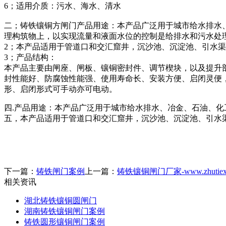
6；适用介质：污水、海水、清水
二；铸铁镶铜方闸门产品用途：本产品广泛用于城市给水排水
理构筑物上，以实现流量和液面水位的控制是给排水和污水处
2；本产品适用于管道口和交汇窟井，沉沙池、沉淀池、引水
3；产品结构：
本产品主要由闸座、闸板、镶铜密封件、调节楔块，以及提升
封性能好、防腐蚀性能强、使用寿命长、安装方便、启闭灵便
形、启闭形式可手动亦可电动。
四.产品用途：本产品广泛用于城市给水排水、冶金、石油、化
五，本产品适用于管道口和交汇窟井，沉沙池、沉淀池、引水
下一篇：
铸铁闸门案例
上一篇：
铸铁镶铜闸门厂家-www.zhutiexian
相关资讯
湖北铸铁镶铜圆闸门
湖南铸铁镶铜闸门案例
铸铁圆形镶铜闸门案例