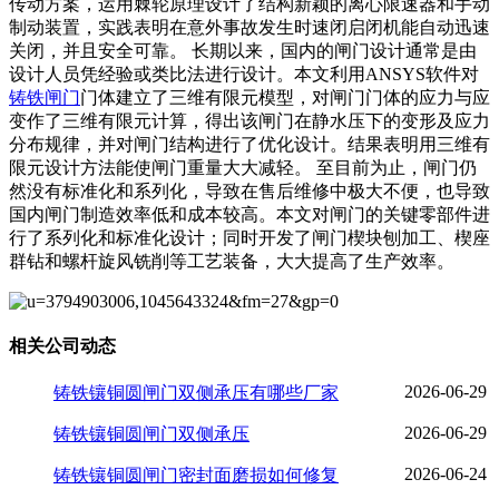
传动方案，运用棘轮原理设计了结构新颖的离心限速器和手动
制动装置，实践表明在意外事故发生时速闭启闭机能自动迅速
关闭，并且安全可靠。 长期以来，国内的闸门设计通常是由
设计人员凭经验或类比法进行设计。本文利用ANSYS软件对
铸铁闸门
门体建立了三维有限元模型，对闸门门体的应力与应
变作了三维有限元计算，得出该闸门在静水压下的变形及应力
分布规律，并对闸门结构进行了优化设计。结果表明用三维有
限元设计方法能使闸门重量大大减轻。 至目前为止，闸门仍
然没有标准化和系列化，导致在售后维修中极大不便，也导致
国内闸门制造效率低和成本较高。本文对闸门的关键零部件进
行了系列化和标准化设计；同时开发了闸门楔块刨加工、楔座
群钻和螺杆旋风铣削等工艺装备，大大提高了生产效率。
相关公司动态
2026-06-29
铸铁镶铜圆闸门双侧承压有哪些厂家
2026-06-29
铸铁镶铜圆闸门双侧承压
2026-06-24
铸铁镶铜圆闸门密封面磨损如何修复