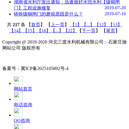
湖南省水利厅发出通知：迅速做好水毁水利【镶铜闸
2019-07-20
门】工程设施修复
2019-07-16
铸铁镶铜闸门的磨损原因是什么？
共
217
条 【
首页
】 【
上一页
】
【1】
【...】
【12】
【13】
【14】
【15】
【16】
【...】
【22】
【
下一页
】 【
尾页
】
Copyright @ 2019-2020 河北三渡水利机械有限公司：石家庄做
网站公司 版权所有
备案号：冀ICP备2025105892号-4
网站首页
电话咨询
QQ咨询