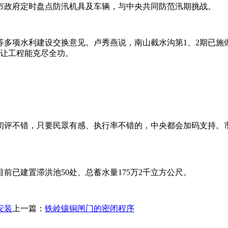
市政府定时盘点防汛机具及车辆，与中央共同防范汛期挑战。
多项水利建设交换意见。卢秀燕说，南山截水沟第1、2期已施做
，让工程能克尽全功。
初评不错，只要民眾有感、执行率不错的，中央都会加码支持。
已建置滞洪池50处、总蓄水量175万2千立方公尺。
安装
上一篇：
铁岭镶铜闸门的密闭程序