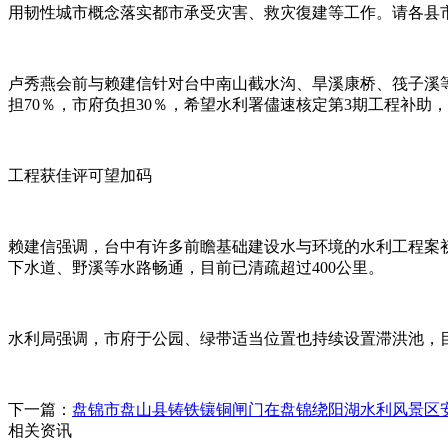
用韧性城市概念落实都市承受灾害、救灾復建等工作。请各县
卢秀燕会前与赖建信针对台中南山截水沟、旱溪康桥、筏子溪等
担70％，市府负担30％，希望水利署儘速核定第3期工程补助
工程获佳评可望加码
赖建信强调，台中有许多前瞻基础建设水与环境的水利工程案
下水道、野溪等水路畅通，目前已清疏超过400公里。
水利局强调，市府于公园、绿带适当位置也持续设置滞洪池，目前
下一篇：
盘锦市盘山县铸铁镶铜闸门在盘锦绕阳湖水利风景区
相关资讯