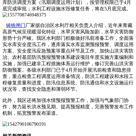
库防洪调度方案（汛期调度运用计划），按管理权限已于4月
底完成审批；水利工程设施水毁修复任务，将在5月底完成。
铸铁闸门
厂家据自治区水利厅相关负责人介绍，近年来青藏
高原气候呈现暖湿化特征，水旱灾害风险加剧，水旱灾害防御
形势十分严峻。我区水利部门积极做好汛前准备工作，全面落
实水库安全度汛工作，逐库落实水库监测预报预警、调度运用
方案、安全度汛应急预案等重点环节及工作。加快山洪灾害防
治、农村基层防汛预报预警体系建设项目年度实施方案编制和
实施，加强已建非工程措施体系运行维护，修订完善山洪灾害
防御预案。各级水利部门已于4月开始开展汛前检查和隐患排
查，重点检查工程调度运用准备情况，防洪工程建设和水段工
程修复质量和进度，防汛信息系统、防汛通信和水文设施运行
状况等，查找安全隐患和薄弱环节。
此外，我区还将加强水情预报预警工作，加强与气象部门协
作，努力延长洪水预见期、提高预报精度，完善预警发布工作
机制，拓宽预警发布渠道。