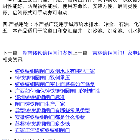
封性能好、防腐蚀性能强、使用寿命长、安装方便、启闭灵便
形、启闭形式可手动亦可电动。
四.产品用途：本产品广泛用于城市给水排水、冶金、石油、
五，本产品适用于管道口和交汇窟井，沉沙池、沉淀池、引水
下一篇：
湖南铸铁镶铜闸门案例
上一篇：
吉林镶铜闸门厂家电
相关资讯
铸铁镶铜圆闸门双侧承压有哪些厂家
铸铁镶铜圆闸门双侧承压
铸铁镶铜圆闸门密封面磨损如何修复
广西如何确保铸铁镶铜圆闸门的密封性
深圳铸铁镶铜闸门标准
闸门铸铁闸门生产厂家
异型铸铁镶铜闸门有哪些常见类型
安徽铸铁镶铜闸门都是什么形状
苏标铸铁镶铜闸门多少钱
石家庄河道铸铁镶铜闸门