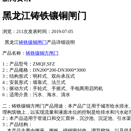
黑龙江铸铁镶铜闸门
浏览：211次
发表时间：2019-07-05
黑龙江
铸铁镶铜闸门
产品详细说明
产品名称：
铸铁镶铜方闸门
1；产品型号：ZMQF,SFZ
2；产品规格：DN200*200-DN3000*3000
3；结构形式：明杆式、双向承压式
4；安装形式：墙靠式、法兰式
5；驱动方式：手轮式、手摇式、手电两用启闭机
6；适用介质：污水、海水、清水
二；铸铁镶铜方闸门产品用途：本产品广泛用于城市给水排水
理构筑物上，以实现流量和液面水位的控制是给排水和污水处
2；本产品适用于管道口和交汇窟井，沉沙池、沉淀池、引水
3；产品结构：
本产品主要由闸座、闸板、镶铜密封件、调节楔块，以及提