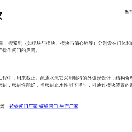
当
家
，楔紧副（如楔块与楔块、楔块与偏心销等）分别设在门体和
于操作闸门的启闭。
工程中，用来截止、疏通水流它采用独特的外弧形设计，结构合
密封，密封性能好，当密封止水性能下降时，可通过楔块装置的
篇：
铸铁闸门厂家-镶铜闸门-生产厂家