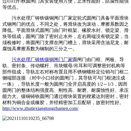
过0.03升/秋圆闸门具安装使用方便，止水性能好，防腐性能强
等优点。
污水处理厂铸铁镶铜闸门厂家定轮式圆闸门具备平面滑块
式钢闸门的优点，不同之处，将滑块改为滚动，摩擦系数因之
降低。平面滑块式圆闸门由门叶框架、橡胶水封、锁定梁、滑
块等组成，圆闸门除了密封止水外，左右两端没有锁定梁，当
须检修时，将圆闸门支撑在闸门槽上，滑块采用含油尼龙，耐
腐蚀具摩擦系数为钢制的三分之一。
污水处理厂铸铁镶铜闸门厂家
圆闸门由门框、闸板、导
轨、密封条、传动螺杆、吊块螺母/吊耳和可调整密封机构等
部件组成，导轨左右对称布置且用不锈钢螺栓定位销与门框二
侧端部连接 （对中小口径的圆闸门，其导轨可与门框浇注成
一体），导轨长度一般为圆闸门全开启高度的 1/2～1/3，因而
圆闸门的整体结构强度高、刚性高、耐磨、耐腐蚀性好、承压
能力大。镶铜铸铁圆闸门通过楔块装置的楔紧达到密封，密封
材料为铜合金或橡胶，并经精密加工后配研，故密封性好。
http://www.zhutiexiangtongzhamen.com/