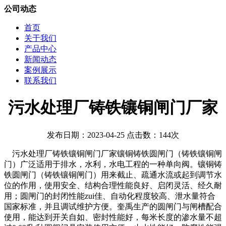
公司动态
首页
关于我们
产品中心
新闻动态
案例展示
联系我们
污水处理厂铸铁镶铜闸门厂家
发布日期：2023-04-25 点击数：144次
污水处理厂铸铁镶铜闸门厂家镶铜铸铁圆闸门（铸铁镶铜闸
门）广泛适用于排水，水利，水电工程的一种单向阀。镶铜铸
铁圆闸门（铸铁镶铜闸门）用来截止、疏通水流或起到调节水
位的作用，使用安全、结构合理性能良好、启闭灵活、经久耐
用；圆闸门的封闭性能zui佳、自动化程度较高、泄水量符合
国家标准，并且调试维护方便。奎禹生产的圆闸门与闸槽配合
使用，能达到开关自如、密封性能好，每米长度的渗水量不超