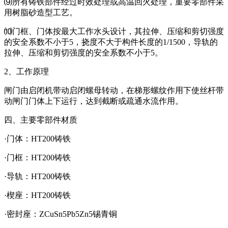
⑼所有铸铁部件经过时效处理或高温回火处理，重要零部件采
用树脂砂造型工艺。
⑽门框、门体按最大工作水头设计，其拉伸、压缩和剪切强度
的安全系数不小于5，挠度不大于构件长度的1/1500，导轨的
拉伸、压缩和剪切强度的安全系数不小于5。
2、工作原理
闸门由启闭机带动启闭螺母转动，在梯形螺纹作用下使丝杆带
动闸门门体上下运行，达到截断或疏通水流作用。
四、主要零部件材质
·门体：HT200铸铁
·门框：HT200铸铁
·导轨：HT200铸铁
·楔座：HT200铸铁
·密封座：ZCuSn5Pb5Zn5锡青铜