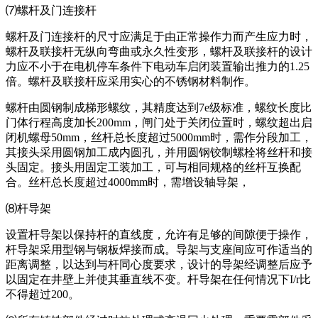
⑺螺杆及门连接杆
螺杆及门连接杆的尺寸应满足于由正常操作力而产生应力时，
螺杆及联接杆无纵向弯曲或永久性变形，螺杆及联接杆的设计
力应不小于在电机停车条件下电动车启闭装置输出推力的1.25
倍。螺杆及联接杆应采用实心的不锈钢材料制作。
螺杆由圆钢制成梯形螺纹，其精度达到7e级标准，螺纹长度比
门体行程高度加长200mm，闸门处于关闭位置时，螺纹超出启
闭机螺母50mm，丝杆总长度超过5000mm时，需作分段加工，
其接头采用圆钢加工成内圆孔，并用圆钢铰制螺栓将丝杆和接
头固定。接头用固定工装加工，可与相同规格的丝杆互换配
合。丝杆总长度超过4000mm时，需增设轴导架，
⑻杆导架
设置杆导架以保持杆的直线度，允许有足够的间隙便于操作，
杆导架采用型钢与钢板焊接而成。导架与支座间应可作适当的
距离调整，以达到与杆同心度要求，设计的导架经调整后应予
以固定在井壁上并使其垂直线不变。杆导架在任何情况下I/r比
不得超过200。