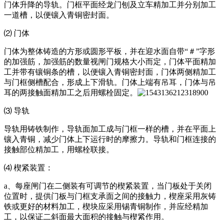
门体升降的导轨。门框平面经龙门刨及立车精加工并分别加工
一道槽，以便镶入青铜密封面。
⑵ 门体
门体为整体铸造的方形或圆形平板，并在迎水面自带“＃”字形
的加强筋，加强筋的数量视闸门规格大小而定，门体平面精加
工并带有镶铜条的槽，以便镶入青铜密封面，门体两侧精加工
与门框侧槽配合，形成上下滑轨。门体上端有吊耳，门体与吊
耳的两接触面精加工之后用螺栓固定。
⑶ 导轨
导轨用铸铁制作，导轨面加工成与门框一样的槽，并在平面上
镶入青铜，减少门体上下运行时的摩擦力。导轨和门框连接的
接触部位精加工，用螺栓联接。
⑷ 楔紧装置：
a、每座闸门在二侧装有可调节的楔紧装置，当门板处于关闭
位置时，提供门板与门框支承面之间的接触力，楔座采用灰铸
铁或更好的材料加工，楔块应采用锡青铜制作，并应经精加
工，以保证二斜面最大面积的接触与楔紧作用。