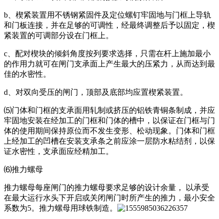
b、楔紧装置用不锈钢紧固件及定位螺钉牢固地与门框上导轨
和门板连接，并在足够的可调性，经最终调整后予以固定，楔
紧装置的可调部分设在门框上。
c、配对楔块的倾斜角度按列要求选择，只需在杆上施加最小
的作用力就可在闸门支承面上产生最大的压紧力，从而达到最
佳的水密性。
d、对双向受压的闸门，顶部及底部均应置楔紧装置。
⑸门体和门框的支承面用轧制或挤压的铝铁青铜条制成，并应
牢固地安装在经加工的门框和门体的槽中，以保证在门框与门
体的使用期间保持原位而不发生变形、松动现象。门体和门框
上经加工的凹槽在安装支承条之前应涂一层防水粘结剂，以保
证水密性，支承面应经精加工。
⑹推力螺母
推力螺母每座闸门的推力螺母要求足够的设计余量， 以承受
在最大运行水头下开启或关闭闸门时所产生的推力，最小安全
系数为5。推力螺母用球铁制造。