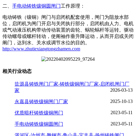
二、
手电动铸铁镶铜圆闸门
工作原理：
电动铸铁（镶铜）闸门与启闭机配套使用，闸门为阻放水部
位，启闭机为闸门开启与关闭执行部分，启闭机由人力、电机
或气动液压机构带动传动装置的齿轮、蜗轮蜗杆等运转。驱动
传动螺母或螺杆转动，使阐袖作垂升降运动，从而开启或关闭
阐门，达到水、关水或调节水位的目的。
http://www.zhutiexiangtongzhamen.com
相关行业动态
盐源县铸铁闸门厂家-铸铁镶铜闸门厂家-启闭机闸门厂
2026-03-13
家
2025-10-13
永嘉县铸铁镶铜闸门厂家
2023-05-11
优质暗杆铸铁镶铜闸门
2023-05-11
手电动铸铁镶铜圆闸门
湛河区-汝州市-舞钢市-鲁山县-宝丰县-扬州铸铁闸门