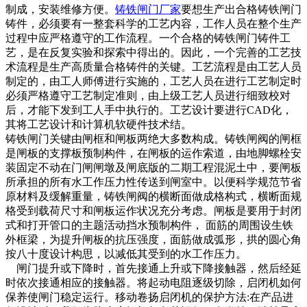
制成，安装维修方便。
铸铁闸门厂家
要想生产出合格铸铁闸门
铸件，必须要有一整套科学的工艺内容，工作人员在整个生产
过程中应严格遵守的工作流程。一个合格的铸铁闸门铸件工
艺，是在反复实验和探索中得出的。因此，一个完善的工艺技
术流程是生产高质量合格铸件的关键。工艺流程是由工艺人员
制定的，由工人师傅进行实施的，工艺人员在进行工艺制定时
必须严格遵守工艺制定准则，由上级工艺人员进行细致校对
后，才能下发到工人手中执行的。工艺设计要进行CAD化，
其将工艺设计和计算机软硬件技术结。
铸铁闸门关键由闸框和闸板两绝大多数构成。铸铁闸阀的闸框
是闸板的支撑板预制构件，在闸板的运作索道，由地脚螺栓安
装固定不动在门闸闸墩及闸底版的二期工程混泥土中，要闸板
所承担的所有水工作压力性传送到闸室中。以便科学规范节省
原材料及缓解重量，铸铁闸阀的横断面做成格构式，横断面规
格受到载荷尺寸和闸板运作状况充分考虑。闸板是要用于封闭
式和打开管口的主题活动挡水预制构件， 面筋的周围设生铁
外框梁，为提升闸板的抗压强度，面筋做成弧形，拱的圆心角
按八十度设计构思，以减低其受到的水工作压力。
闸门提升或下降时，首先接通上升或下降接触器，然后经延
时依次接通相应的接触器。将起动电阻逐级切除，启闭机如何
保养使闸门稳定运行。移动卷扬启闭机的保护方法:在产品进