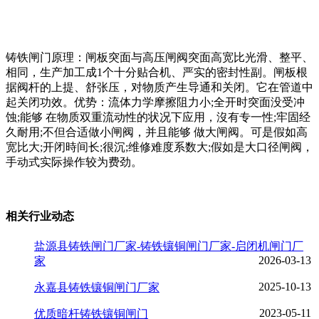
铸铁闸门原理：闸板突面与高压闸阀突面高宽比光滑、整平、
相同，生产加工成1个十分贴合机、严实的密封性副。闸板根
据阀杆的上提、舒张压，对物质产生导通和关闭。它在管道中
起关闭功效。优势：流体力学摩擦阻力小;全开时突面没受冲
蚀;能够 在物质双重流动性的状况下应用，沒有专一性;牢固经
久耐用;不但合适做小闸阀，并且能够 做大闸阀。可是假如高
宽比大;开闭時间长;很沉;维修难度系数大;假如是大口径闸阀，
手动式实际操作较为费劲。
相关行业动态
盐源县铸铁闸门厂家-铸铁镶铜闸门厂家-启闭机闸门厂
2026-03-13
家
2025-10-13
永嘉县铸铁镶铜闸门厂家
2023-05-11
优质暗杆铸铁镶铜闸门