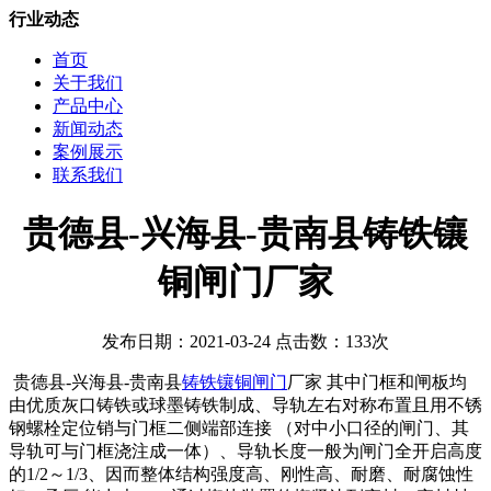
行业动态
首页
关于我们
产品中心
新闻动态
案例展示
联系我们
贵德县-兴海县-贵南县铸铁镶
铜闸门厂家
发布日期：2021-03-24 点击数：133次
贵德县-兴海县-贵南县
铸铁镶铜闸门
厂家 其中门框和闸板均
由优质灰口铸铁或球墨铸铁制成、导轨左右对称布置且用不锈
钢螺栓定位销与门框二侧端部连接 （对中小口径的闸门、其
导轨可与门框浇注成一体）、导轨长度一般为闸门全开启高度
的1/2～1/3、因而整体结构强度高、刚性高、耐磨、耐腐蚀性