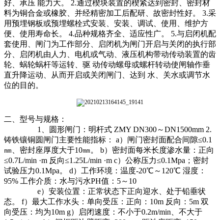
好、承压 能力大。 2.通过楔块装置的楔紧达到密封、密封材
料为铜合金或橡胶、并经精密加工后配研、故密封性好。 3.采
用预埋钢板或预埋螺栓式安装、安装、调试、使用、维护方
便、使用寿命长。 4.品种规格齐全、适应性广。 5.与启闭机配
套使用、闸门为工作部分、启闭机为闸门开启与关闭的执行部
分、启闭机由人力、电机或气动、液压机构带动传动装置的齿
轮、蜗轮蜗杆等运转、驱 动传动螺母或螺杆转动使闸轴作垂
直升降运动、从而开启或关闭闸门、达到 水、关水或调节水
位的目的。
二、型号与规格：
1、圆形闸门：明杆式 ZMY DN300～DN1500mm 2.
铸铁镶铜圆闸门主要性能指标： a）闸门密封面配合间隙≤0.1
㎜、密封座厚度大于10㎜。 b）密封面每米长度渗水量：正向
≤0.7L/min ·m 反向≤1.25L/min ·m c）公称压力≤0.1Mpa；密封
试验压力0.1Mpa。 d）工作环境：温度-20℃～120℃ 湿度：
95% 工作介质：水与污水PH值：5～10
e）安装位置：正常状态下正向迎水、处于铅垂状
态。 f）最大工作水头：单向受压：正向：10m 反向：5m 双
向受压：均为10m g）启闭速度：不小于0.2m/min、不大于