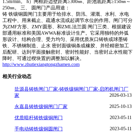
1.5m/min。 h）闸框距边壁距离≥300㎜、距池底距离≥150㎜～
250㎜。 三、 圆闸门产品用途：
铸 铁镶铜圆闸门主要用于给排水、防汛、灌溉、水利、水电
工程中、用来截止、疏通水流或起调节水位的作用。闸门可分
为ZMF方形、ZMY圆形、和ZML法兰圆 闸门三类、根据建设
部通用标准和美国AWWA标准设计生产。它采用独特的外弧
形设计、结构合理、受力均匀、采用优质灰口铸铁或球墨铸
铁、不锈钢制造、止水 密封面镶铜条或橡胶、并经精密加工
后配研、达到平面接触密封、密封性能好、当密封止水性能下
降时、可通过楔块置的调整加以解决。
http://www.zhutiexiangtongzhamen.com
相关行业动态
盐源县铸铁闸门厂家-铸铁镶铜闸门厂家-启闭机闸门厂
2026-03-13
家
2025-10-13
永嘉县铸铁镶铜闸门厂家
2023-05-11
优质暗杆铸铁镶铜闸门
2023-05-11
手电动铸铁镶铜圆闸门