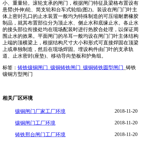
小、重量轻。滚轮支承的闸门，根据闸门特征及梁格布置设有
悬臂(外伸)轮、简支轮和台车式轮组(图2)。装设在闸门门叶主
体上密封孔口的止水装置一般均为特殊制造的可压缩耐磨橡胶
制品，就其布置部位分为顶止水、侧止水和底缘止水。各止水
的接头部位衔接处均在现场配装时进行热胶合处理，以保证周
围止水的效果。平面闸门的吊耳一般均设在闸门门叶主体结构
上端的顶横梁上，根据结构尺寸大小和形式可直接焊固在顶梁
上或单独制造，然后在现场焊固。埋设构件由门叶的支承轨
道、止水密封(座垫)、移动导向垫板和护角组。
标签：
铸铁镶铜闸门_镶铜铸铁闸门
_
镶铜铸铁圆型闸门
_铸铁
镶铜方型闸门
相关厂区环境
2018-11-20
镶铜闸门厂家工厂环境
2018-11-20
镶铜闸门工厂环境
2018-11-20
铸铁邢台闸门工厂环境