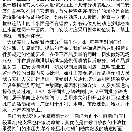
板一般根据其大小或高度情况由上下几部分拼装组成。闸门安
装注意事项在闸门安装前，首先检查各连接部位的螺栓是否因
运输装卸中造成的松动，如有松动应加以紧固。检查主立框与
横框连结上的止水面是否有错位，如有错位则松动连接螺栓将
止水面在同一平面内。闸门安装时应采用整体就位安装，禁止
闸框、闸板分体安。
大保养时，应给轴承部分注满牛油。d、每年需对闸门作一
次油漆、防腐处理。提供的产品，我们将确保产品达到招标文
件所规定的性能要求，在保证产品质量的同时，切实做好现场
服务，并在质保期满以后继续提供优质的售后服务。对产品质
量负责。在安装调试时，如发现制造质量问题，立即在业主、
监理单位的日期内负责处理。如业主需要培训设备操作和人员
我方安排人员进行培训。使受训人员通过培训后能熟练的掌握
门设备原理及可能产生故障的原因和排除方法，以及实际运转
操作的全过程。1米*1米平面拱形铸铁闸门PGZ平面拱形铸铁
闸门属于单向止水铸铁闸门，是用来关闭和开启水利工程过水
孔口的活动结构。广泛用于水利、水电、市政建设、给水、排
水、水产养殖等工。
启门力大;滚轮支承摩擦阻力小，启门力也小，但闸门门叶
较重;链轮支承也作滚动摩擦，其优点是由数目较多的小滚柱
承受闸门的水压力,单个轮压小,使得门槽内敷设的轨道断面