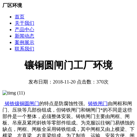
厂区环境
首页
关于我们
产品中心
新闻动态
案例展示
联系我们
镶铜圆闸门工厂环境
发布日期：2018-11-20 点击数：370次
铸铁镶铜圆闸门
的特点是防腐蚀性强。
铸铁闸门
由闸框和闸
门、压块等几部份组成，但铸铁闸门和钢闸门*的不同是这些
部件是一个整体，必须整体安装。铸铁闸门主要由闸框、闸
板、吊座及紧闭斜铁等零部件组成。为克服以往钢门易锈蚀的
缺点，闸框、闸板全采用铸铁组成，其中闸框又由上横梁、下
横梁、左直梁、右直梁组成。为了制造、运输、安装方便。闸