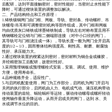
后配研，达到平面接触密封，密封性能好，当密封止水性能下
降时，可通过楔块装置的调整加以解决。
二、产品结构特点和工作原理：
1.铸铁镶铜闸门由门框、闸板、导轨、密封条、传动螺杆、吊
块螺母/吊耳和可调整密封机构等部件组成，其中门框和闸板
均由优质灰口铸铁或球墨铸铁制成，导轨左右对称布置且用不
锈钢螺栓定位销与门框二侧端部连接 （对中小口径的闸门，
其导轨可与门框浇注成一体），导轨长度一般为闸门全开启高
度的1/2～1/3，因而整体结构强度高、刚性高、耐磨、耐腐蚀
性好、承压能力大。
2.通过楔块装置的楔紧达到密封，密封材料为铜合金或橡胶，
并经精密加工后配研，故密封性好。
3.采用预埋钢板或预埋螺栓式安装，安装、调试、使用、维护
方便，使用寿命长。
4.品种规格齐全，适应性广。
5.与启闭机配套使用，闸门为工作部分，启闭机为闸门开启与
关闭的执行部分，启闭机由人力、电机或气动、液压机构带动
传动装置的齿轮、蜗轮蜗杆等运转，驱动传动螺母或螺杆转动
使闸轴作垂直升降运动，从而开启或关闭闸门，达到 水、关
水或调节水位的目的。