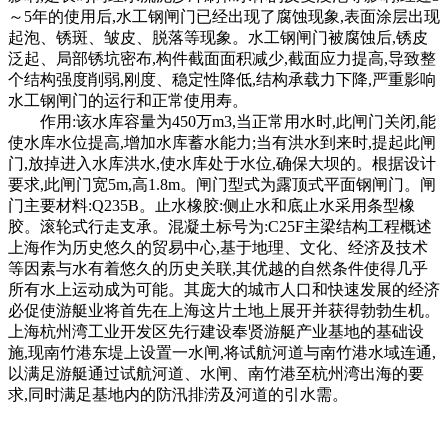
～5年的使用后,水工钢闸门已经出现了腐蚀现象,表面涂层出现
起泡、锈斑、皱皮、脱落等现象。水工钢闸门被腐蚀后,锈皮
泛起、局部锈坑密布,构件截面面积减少,截面应力提高,导致整
个结构强度削弱,刚度、稳定性降低,结构承载力下降,严重影响
水工钢闸门的运行和正常使用寿。
作用:该水库容量为450万m3,当正常用水时,此闸门关闭,能
使水库水位提高,增加水库蓄水能力;当有洪水到来时,提起此闸
门,放掉进入水库洪水,使水库处于水位,确保大坝的。根据设计
要求,此闸门宽5m,高1.8m。闸门型式为露顶式平面钢闸门。闸
门主要材料:Q235B。止水橡胶:侧止水和底止水采用条型橡
胶。滚轮式行走支承。混凝土标号为:C25F主梁结构工程概述
上海作为历史悠久的贸易中心,基于地理、文化、经济及技术
等因素与水有着悠久的历史关联,其优越的自然条件使得几乎
所有水上运动成为可能。其庞大的城市人口和快速发展的经济
必促使游艇业将首先在上海这片土地上展开并获得勃勃生机。
上海杭州湾工业开发区先行建设奉贤游艇产业基地的基础设
施,现南竹港东堤上设置一水闸,将试航河道与南竹港水域连通,
以满足游艇通过试航河道、水闸、南竹港至杭州湾出海的要
求,同时满足基地内的防汛排涝及河道的引水需。